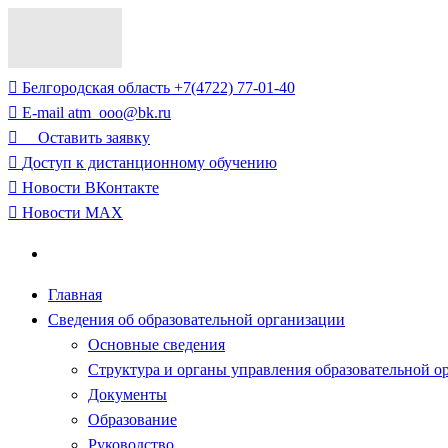
Белгородская область
+7(4722) 77-01-40
E-mail
atm_ooo@bk.ru
⠀
Оставить заявку
Доступ к дистанционному обучению
Новости
ВКонтакте
Новости
MAX
Главная
Сведения об образовательной организации
Основные сведения
Структура и органы управления образовательной о
Документы
Образование
Руководство