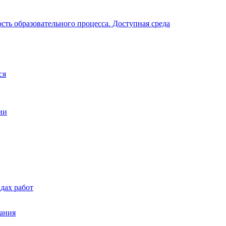
ть образовательного процесса. Доступная среда
ся
ии
дах работ
вания